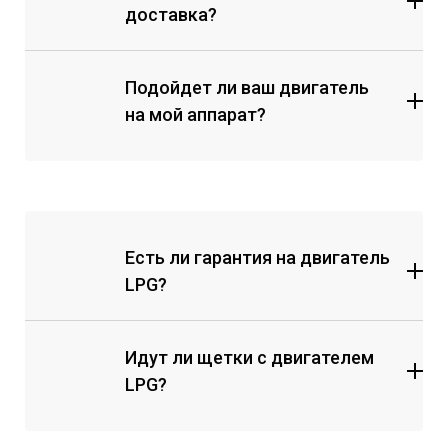
доставка?
на
карту
Подойдет ли ваш двигатель
отправка
наложенным платежом
на мой аппарат?
"Безопасной Сделкой" Авито
любой аппарат
любой двигатель
Есть ли гарантия на двигатель
LPG?
оригинальные
двигатели для B-flexy, Wirtex, Vortex,
BeautyO
K
Идут ли щетки с двигателем
LPG?
но все двигатели
всегда